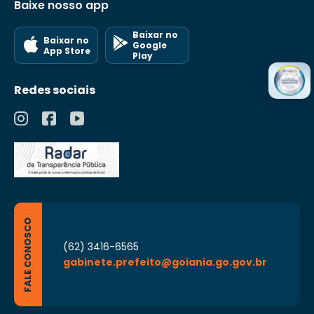
Baixe nosso app
Baixar no
Baixar no
Google
App Store
Play
Redes sociais
FALE CONOSCO
(62) 3416-6565
gabinete.prefeito@goiania.go.gov.br