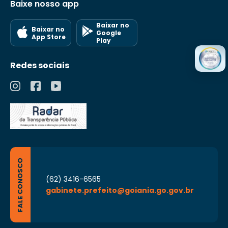
Baixe nosso app
Baixar no
Baixar no
Google
App Store
Play
Redes sociais
FALE CONOSCO
(62) 3416-6565
gabinete.prefeito@goiania.go.gov.br