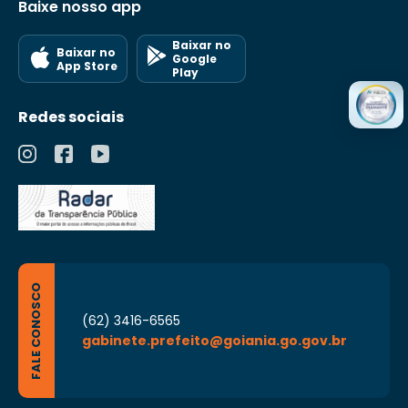
Baixe nosso app
Baixar no
Baixar no
Google
App Store
Play
Redes sociais
FALE CONOSCO
(62) 3416-6565
gabinete.prefeito@goiania.go.gov.br