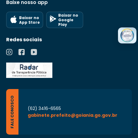
Baixe nosso app
Baixar no
Baixar no
Google
App Store
Play
Redes sociais
FALE CONOSCO
(62) 3416-6565
gabinete.prefeito@goiania.go.gov.br