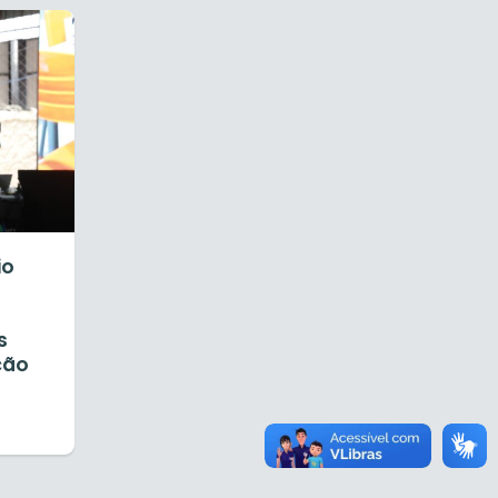
io
s
ção