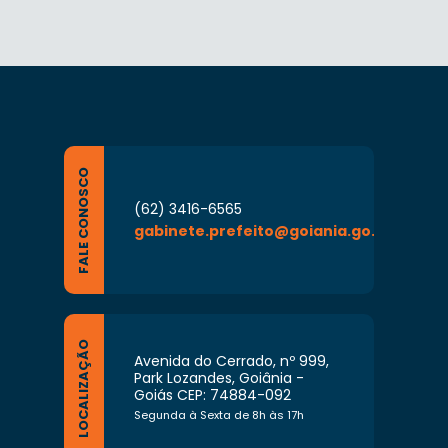
FALE CONOSCO
(62) 3416-6565
gabinete.prefeito@goiania.go.gov.br
LOCALIZAÇÃO
Avenida do Cerrado, nº 999,
Park Lozandes, Goiânia -
Goiás CEP: 74884-092
Segunda à Sexta de 8h às 17h