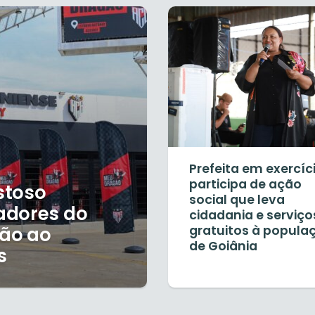
Prefeita em exercíc
participa de ação
stoso
social que leva
adores do
cidadania e serviço
ão ao
gratuitos à popula
de Goiânia
s