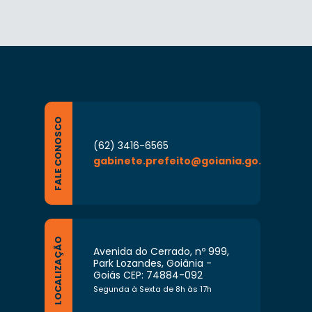
FALE CONOSCO
(62) 3416-6565
gabinete.prefeito@goiania.go.gov.br
LOCALIZAÇÃO
Avenida do Cerrado, nº 999,
Park Lozandes, Goiânia -
Goiás CEP: 74884-092
Segunda à Sexta de 8h às 17h