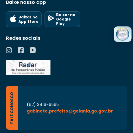
Baixe nosso app
Baixar no
Baixar no
Google
App Store
Play
Redes sociais
FALE CONOSCO
(62) 3416-6565
gabinete.prefeito@goiania.go.gov.br