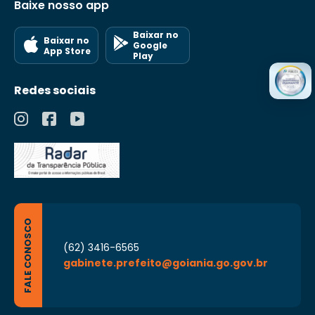
Baixe nosso app
Baixar no
Baixar no
Google
App Store
Play
Redes sociais
FALE CONOSCO
(62) 3416-6565
gabinete.prefeito@goiania.go.gov.br