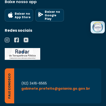
Baixe nosso app
Baixar no
Baixar no
Google
App Store
Play
Redes sociais
FALE CONOSCO
(62) 3416-6565
gabinete.prefeito@goiania.go.gov.br