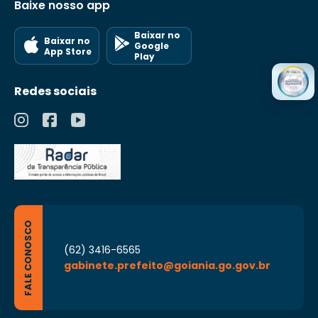
Baixe nosso app
Baixar no
Baixar no
Google
App Store
Play
Redes sociais
FALE CONOSCO
(62) 3416-6565
gabinete.prefeito@goiania.go.gov.br