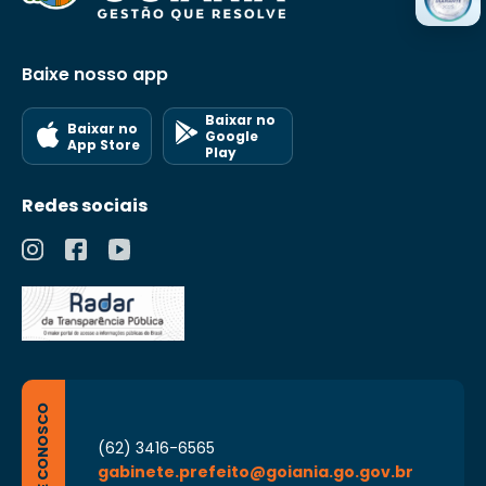
Baixe nosso app
Baixar no
Baixar no
Google
App Store
Play
Redes sociais
FALE CONOSCO
(62) 3416-6565
gabinete.prefeito@goiania.go.gov.br