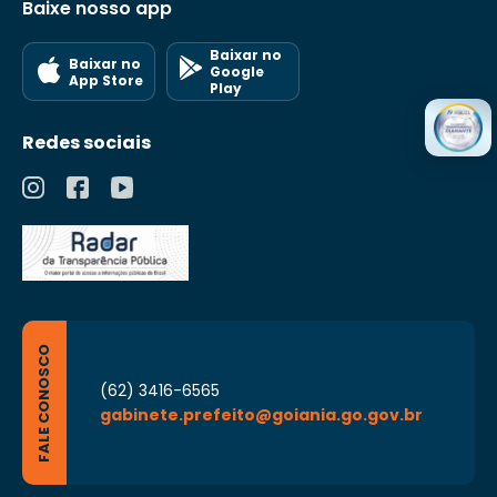
Baixe nosso app
Baixar no
Baixar no
Google
App Store
Play
Redes sociais
FALE CONOSCO
(62) 3416-6565
gabinete.prefeito@goiania.go.gov.br