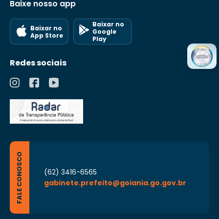
Baixe nosso app
Baixar no
Baixar no
Google
App Store
Play
Redes sociais
FALE CONOSCO
(62) 3416-6565
gabinete.prefeito@goiania.go.gov.br