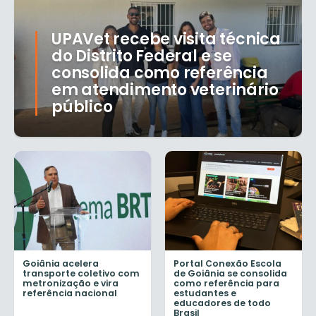
UPAVet recebe visita técnica
do Distrito Federal e se
consolida como referência
em atendimento veterinário
público
Goiânia acelera
Portal Conexão Escola
transporte coletivo com
de Goiânia se consolida
metronização e vira
como referência para
referência nacional
estudantes e
educadores de todo
Brasil