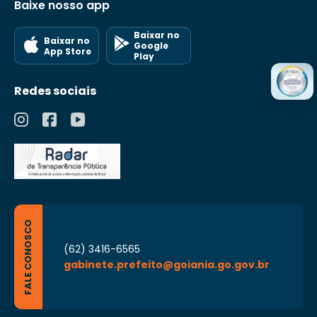
Baixe nosso app
Baixar no
Baixar no
Google
App Store
Play
Redes sociais
FALE CONOSCO
(62) 3416-6565
gabinete.prefeito@goiania.go.gov.br