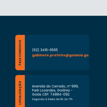
FALE CONOSCO
(62) 3416-6565
gabinete.prefeito@goiania.go.gov.br
LOCALIZAÇÃO
Avenida do Cerrado, nº 999,
Park Lozandes, Goiânia -
Goiás CEP: 74884-092
Segunda à Sexta de 8h às 17h