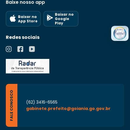
Baixe nosso app
Baixar no
Baixar no
Google
App Store
Play
Redes sociais
FALE CONOSCO
(62) 3416-6565
gabinete.prefeito@goiania.go.gov.br