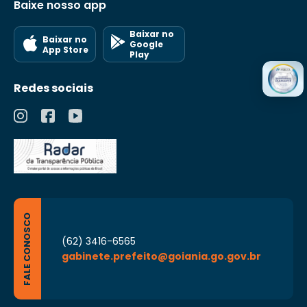
Baixe nosso app
Baixar no
Baixar no
Google
App Store
Play
Redes sociais
FALE CONOSCO
(62) 3416-6565
gabinete.prefeito@goiania.go.gov.br