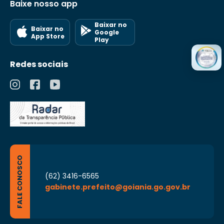
Baixe nosso app
Baixar no
Baixar no
Google
App Store
Play
Redes sociais
FALE CONOSCO
(62) 3416-6565
gabinete.prefeito@goiania.go.gov.br