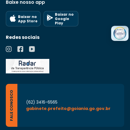
Baixe nosso app
Baixar no
Baixar no
Google
App Store
Play
Redes sociais
FALE CONOSCO
(62) 3416-6565
gabinete.prefeito@goiania.go.gov.br