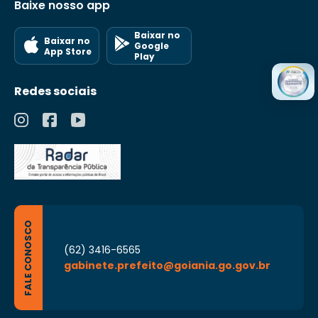
Baixe nosso app
Baixar no
Baixar no
Google
App Store
Play
Redes sociais
FALE CONOSCO
(62) 3416-6565
gabinete.prefeito@goiania.go.gov.br