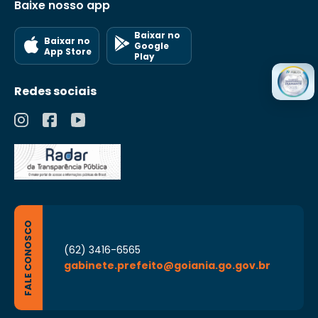
Baixe nosso app
Baixar no
Baixar no
Google
App Store
Play
Redes sociais
FALE CONOSCO
(62) 3416-6565
gabinete.prefeito@goiania.go.gov.br