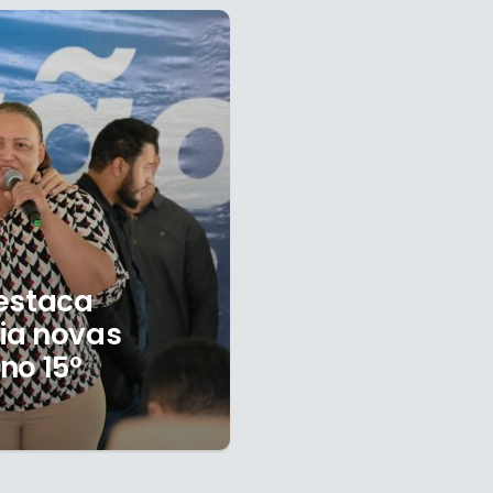
destaca
ia novas
no 15º