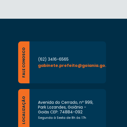
FALE CONOSCO
(62) 3416-6565
gabinete.prefeito@goiania.go.gov.br
LOCALIZAÇÃO
Avenida do Cerrado, nº 999,
Park Lozandes, Goiânia -
Goiás CEP: 74884-092
Segunda à Sexta de 8h às 17h