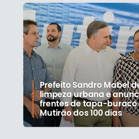
Prefeito Sandro Mabel 
limpeza urbana e anunc
frentes de tapa-buraco 
Mutirão dos 100 dias