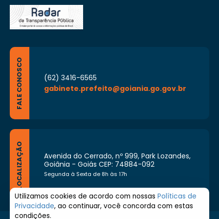
FALE CONOSCO
(62) 3416-6565
gabinete.prefeito@goiania.go.gov.br
LOCALIZAÇÃO
Avenida do Cerrado, nº 999, Park Lozandes,
Goiânia - Goiás CEP: 74884-092
Segunda à Sexta de 8h às 17h
Utilizamos cookies de acordo com nossas
Políticas de
Privacidade
, ao continuar, você concorda com estas
condições.