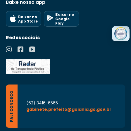
Baixe nosso app
Baixar no
Baixar no
Google
App Store
Play
Redes sociais
FALE CONOSCO
(62) 3416-6565
gabinete.prefeito@goiania.go.gov.br