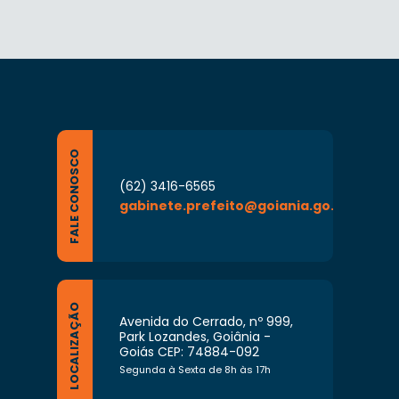
FALE CONOSCO
(62) 3416-6565
gabinete.prefeito@goiania.go.gov.br
LOCALIZAÇÃO
Avenida do Cerrado, nº 999,
Park Lozandes, Goiânia -
Goiás CEP: 74884-092
Segunda à Sexta de 8h às 17h