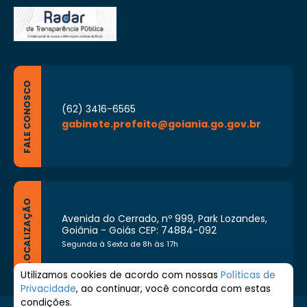
FALE CONOSCO
(62) 3416-6565
gabinete.prefeito@goiania.go.gov.br
LOCALIZAÇÃO
Avenida do Cerrado, nº 999, Park Lozandes,
Goiânia - Goiás CEP: 74884-092
Segunda à Sexta de 8h às 17h
Utilizamos cookies de acordo com nossas
Políticas de
Privacidade
, ao continuar, você concorda com estas
condições.