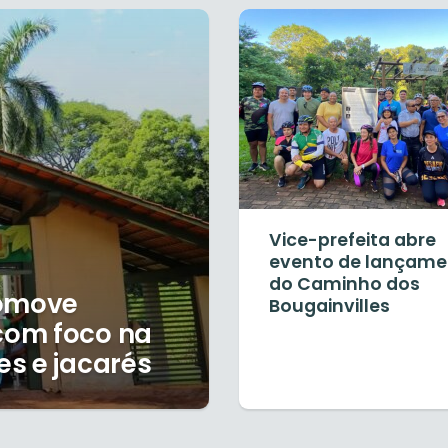
Vice-prefeita abre
evento de lançame
do Caminho dos
romove
Bougainvilles
com foco na
s e jacarés