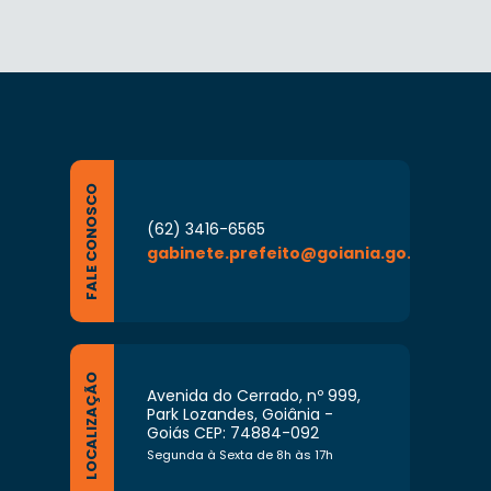
FALE CONOSCO
(62) 3416-6565
gabinete.prefeito@goiania.go.gov.br
LOCALIZAÇÃO
Avenida do Cerrado, nº 999,
Park Lozandes, Goiânia -
Goiás CEP: 74884-092
Segunda à Sexta de 8h às 17h