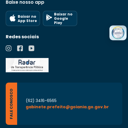
Baixe nosso app
Baixar no
Baixar no
Google
App Store
Play
Redes sociais
FALE CONOSCO
(62) 3416-6565
gabinete.prefeito@goiania.go.gov.br