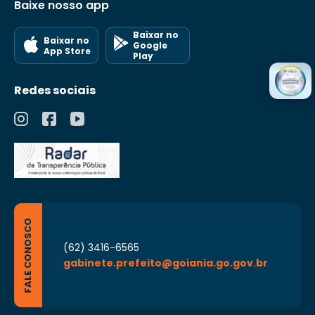
Baixe nosso app
Baixar no
Baixar no
Google
App Store
Play
Redes sociais
FALE CONOSCO
(62) 3416-6565
gabinete.prefeito@goiania.go.gov.br