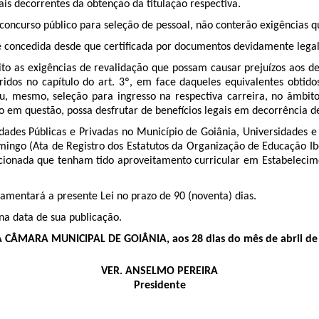
ais decorrentes da obtenção da titulação respectiva.
concurso público para seleção de pessoal, não conterão exigências qu
concedida desde que certificada por documentos devidamente legali
ito as exigências de revalidação que possam causar prejuízos aos d
ridos no capítulo do art. 3º, em face daqueles equivalentes obtido
ou, mesmo, seleção para ingresso na respectiva carreira, no âmbit
lo em questão, possa desfrutar de benefícios legais em decorrência d
dades Públicas e Privadas no Município de Goiânia, Universidades e 
mingo (Ata de Registro dos Estatutos da Organização de Educação I
ncionada que tenham tido aproveitamento curricular em Estabelecim
amentará a presente Lei no prazo de 90 (noventa) dias.
na data de sua publicação.
CÂMARA MUNICIPAL DE GOIÂNIA, aos 28 dias do mês de abril de
VER. ANSELMO PEREIRA
Presidente