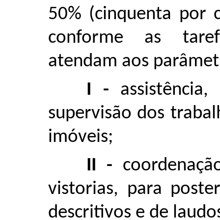
50% (cinquenta por c
conforme as tare
atendam aos parâmetr
I -
assistência
supervisão dos trabal
imóveis;
II -
coordenaçã
vistorias, para post
descritivos e de laudo