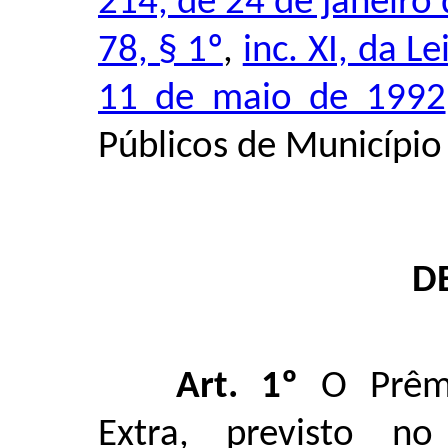
214, de 24 de janeiro
78, § 1º
,
inc. XI, da 
11 de maio de 1992
Públicos de Município
D
Art. 1º
O Prêmi
Extra, previsto 