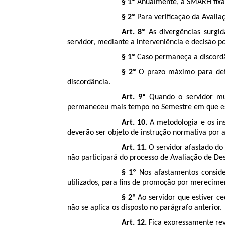
§ 1º
Anualmente, a SMARH fixar
§ 2º
Para verificação da Avaliaç
Art. 8º
As divergências surgid
servidor, mediante a interveniência e decisão po
§ 1º
Caso permaneça a discordâ
§ 2º
O prazo máximo para defin
discordância.
Art. 9º
Quando o servidor mu
permaneceu mais tempo no Semestre em que est
Art. 10.
A metodologia e os in
deverão ser objeto de instrução normativa por 
Art. 11.
O servidor afastado do 
não participará do processo de Avaliação de De
§ 1º
Nos afastamentos consider
utilizados, para fins de promoção por merecime
§ 2º
Ao servidor que estiver ce
não se aplica os disposto no parágrafo anterior.
Art. 12.
Fica expressamente re