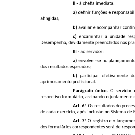
II
- à chefia imediata:
a)
definir funções e responsab
atingidas;
b)
avaliar e acompanhar contin
c)
encaminhar à unidade resp
Desempenho, devidamente preenchidos nos praz
III
- ao servidor:
a)
envolver-se no planejamento
dos resultados esperados;
b)
participar efetivamente d
aprimoramento profissional.
Parágrafo único.
O servidor d
respectivo formulário, assinando-o juntamente c
Art. 6º
Os resultados do proces
de cada exercício, após inclusão no Sistema de
Art. 7º
O registro e o lançame
dos formulários correspondentes será de respon