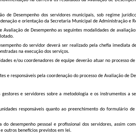
movimentação na carreira os resultados da Avaliação de Desempenh
o de Desempenho dos servidores municipais, sob regime jurídico 
oordenação e orientação da Secretaria Municipal de Administração 
Avaliação de Desempenho as seguintes modalidades de avaliação: a
lotado.
penho do servidor deverá ser realizado pela chefia imediata de
nstradas na execução dos serviços.
nidades e/ou coordenadores de equipe deverão atuar no processo d
es e responsáveis pela coordenação do processo de Avaliação de 
s gestores e servidores sobre a metodologia e os instrumentos 
unidades responsáveis quanto ao preenchimento do formulário de
do desempenho pessoal e profissional dos servidores, assim como 
e outros benefícios previstos em lei.