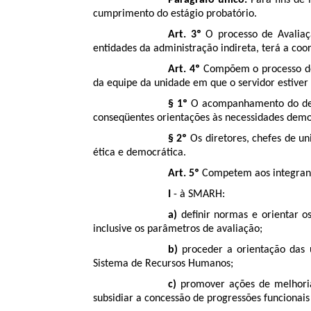
Parágrafo único.
Para fins de 
cumprimento do estágio probatório.
Art. 3º
O processo de Avaliaçã
entidades da administração indireta, terá a c
Art. 4º
Compõem o processo de 
da equipe da unidade em que o servidor estiver 
§ 1º
O acompanhamento do desem
conseqüentes orientações às necessidades demo
§ 2º
Os diretores, chefes de u
ética e democrática.
Art. 5º
Competem aos integrant
I
- à SMARH:
a)
definir normas e orientar o
inclusive os parâmetros de avaliação;
b)
proceder a orientação das 
Sistema de Recursos Humanos;
c)
promover ações de melhoria 
subsidiar a concessão de progressões funcionais 