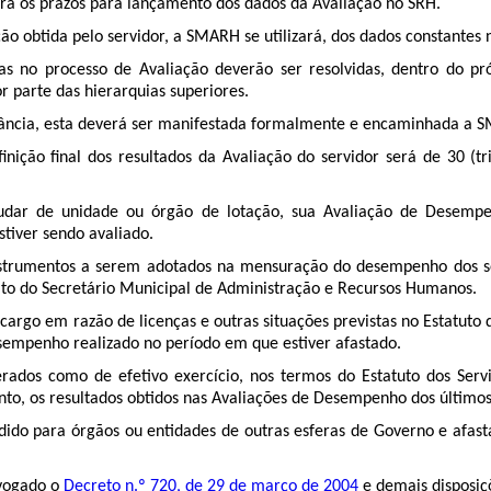
á os prazos para lançamento dos dados da Avaliação no SRH.
ão obtida pelo servidor, a SMARH se utilizará, dos dados constantes 
as no processo de Avaliação deverão ser resolvidas, dentro do pr
r parte das hierarquias superiores.
ncia, esta deverá ser manifestada formalmente e encaminhada a S
ição final dos resultados da Avaliação do servidor será de 30 (tri
dar de unidade ou órgão de lotação, sua Avaliação de Desempe
iver sendo avaliado.
strumentos a serem adotados na mensuração do desempenho dos ser
ato do Secretário Municipal de Administração e Recursos Humanos.
cargo em razão de licenças e outras situações previstas no Estatuto 
sempenho realizado no período em que estiver afastado.
ados como de efetivo exercício, nos termos do Estatuto dos Servi
nto, os resultados obtidos nas Avaliações de Desempenho dos últimos
dido para órgãos ou entidades de outras esferas de Governo e afas
vogado o
Decreto n.º 720, de 29 de março de 2004
e demais disposiç