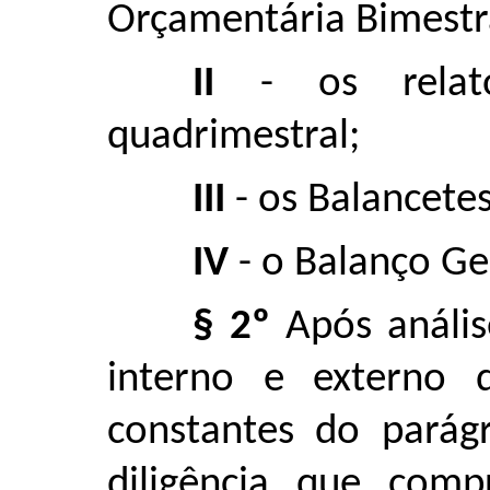
Orçamentária Bimestr
II
- os relató
quadrimestral;
III
- os Balancete
IV
- o Balanço Ge
§ 2º
Após anális
interno e externo 
constantes do parág
diligência que com