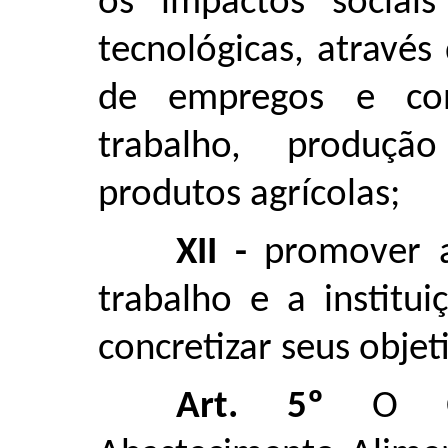
os impactos sociai
tecnológicas, através
de empregos e con
trabalho, produçã
produtos agrícolas;
XII -
promover a
trabalho e a institu
concretizar seus objet
Art. 5º
O C