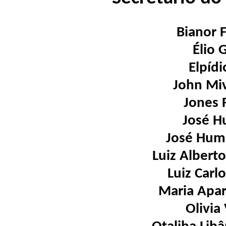
Bianor F
Élio 
Elpídi
John Miv
Jones 
José H
José Humb
Luiz Albert
Luiz Carl
Maria Apar
Olivia 