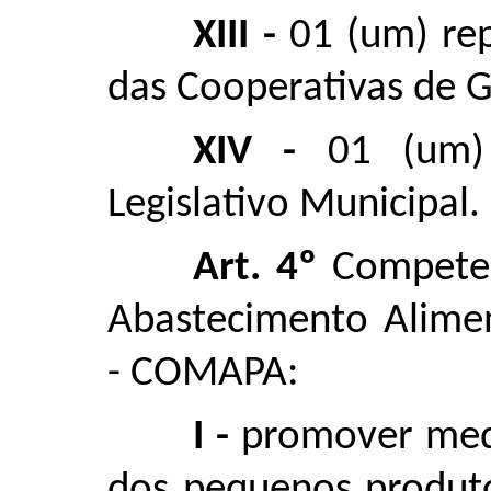
XIII -
01 (um) re
das Cooperativas de 
XIV -
01 (um)
Legislativo Municipal.
Art. 4º
Compete 
Abastecimento Alimen
- COMAPA:
I -
promover medi
dos pequenos produto