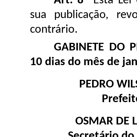
Art. 8º
Esta Lei
sua publicação, rev
contrário.
GABINETE DO P
10 dias do mês de jan
PEDRO WIL
Prefei
OSMAR DE 
Secretário do