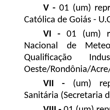
V -
01 (um) rep
Católica de Goiás - U.
VI -
01 (um) r
Nacional de Meteo
Qualificação In
Oeste/Rondônia/Acre/
VII -
(um) rep
Sanitária (Secretaria 
VIII -
01 (um) rep