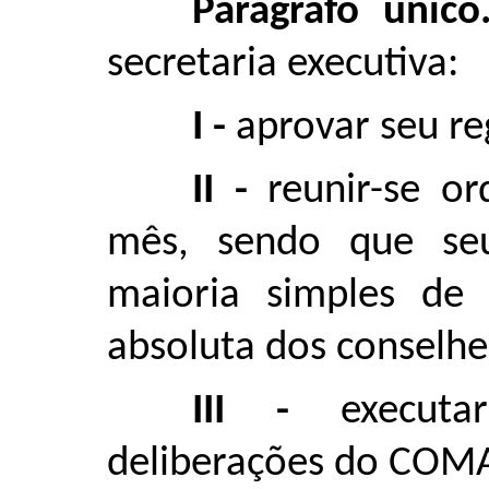
Parágrafo únic
secretaria executiva:
I -
aprovar seu re
II -
reunir-se o
mês, sendo que seu
maioria simples de 
absoluta dos conselhe
III -
execut
deliberações do COM