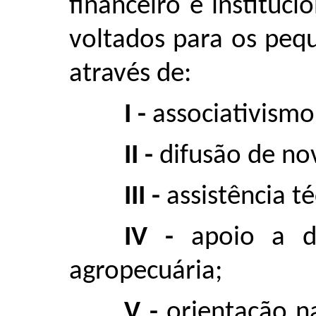
financeiro e instituc
voltados para os peq
através de:
I -
associativismo
II -
difusão de no
III -
assistência t
IV -
apoio a d
agropecuária;
V -
orientação n