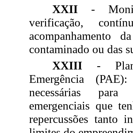
XXII
- Monito
verificação, cont
acompanhamento d
contaminado ou das sua
XXIII
- Plan
Emergência (PAE): 
necessárias para
emergenciais que ten
repercussões tanto i
limites do empreendi