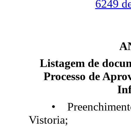
6249 de
A
Listagem de docum
Processo de Aprov
In
• Preenchimen
Vistoria;