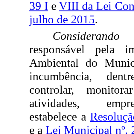
39 I
e
VIII da Lei Com
julho de 2015
.
Considerando
s
responsável pela i
Ambiental do Munic
incumbência, dentr
controlar, monitor
atividades, empr
estabelece a
Resoluç
e a
Lei Municipal nº.